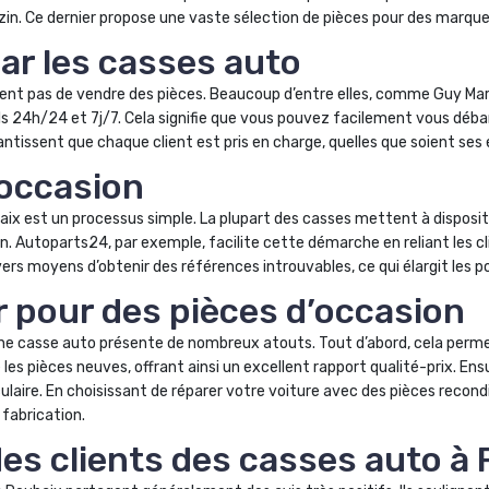
Anzin. Ce dernier propose une vaste sélection de pièces pour des marqu
par les casses auto
nt pas de vendre des pièces. Beaucoup d’entre elles, comme Guy Mari
ls 24h/24 et 7j/7. Cela signifie que vous pouvez facilement vous déba
antissent que chaque client est pris en charge, quelles que soient ses
’occasion
ix est un processus simple. La plupart des casses mettent à disposit
n. Autoparts24, par exemple, facilite cette démarche en reliant les cli
vers moyens d’obtenir des références introuvables, ce qui élargit les po
r pour des pièces d’occasion
e casse auto présente de nombreux atouts. Tout d’abord, cela permet
es pièces neuves, offrant ainsi un excellent rapport qualité-prix. Ensu
laire. En choisissant de réparer votre voiture avec des pièces recond
 fabrication.
es clients des casses auto à