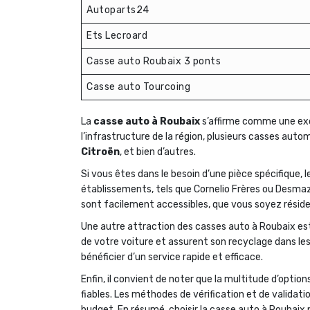
Autoparts24
Ets Lecroard
Casse auto Roubaix 3 ponts
Casse auto Tourcoing
La
casse auto à Roubaix
s’affirme comme une exc
l’infrastructure de la région, plusieurs casses a
Citroën
, et bien d’autres.
Si vous êtes dans le besoin d’une pièce spécifique, 
établissements, tels que Cornelio Frères ou Desmazi
sont facilement accessibles, que vous soyez rési
Une autre attraction des casses auto à Roubaix est 
de votre voiture et assurent son recyclage dans les
bénéficier d’un service rapide et efficace.
Enfin, il convient de noter que la multitude d’optio
fiables. Les méthodes de vérification et de valida
budget. En résumé, choisir la casse auto à Roubaix 