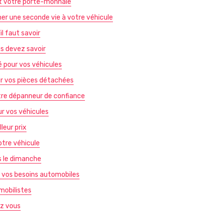
et votre porte-monnaie
ner une seconde vie à votre véhicule
l faut savoir
us devez savoir
é pour vos véhicules
our vos pièces détachées
otre dépanneur de confiance
ur vos véhicules
leur prix
otre véhicule
s le dimanche
r vos besoins automobiles
omobilistes
ez vous