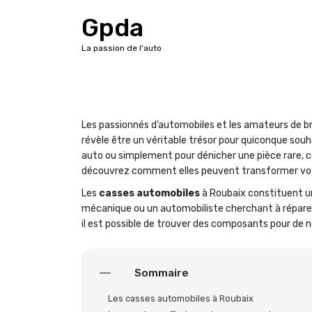
A
Gpda
l
l
La passion de l'auto
e
r
a
u
c
Les passionnés d’automobiles et les amateurs de br
o
révèle être un véritable trésor pour quiconque souh
n
auto ou simplement pour dénicher une pièce rare, 
t
découvrez comment elles peuvent transformer vot
e
n
Les
casses automobiles
à Roubaix constituent un
u
mécanique ou un automobiliste cherchant à réparer
il est possible de trouver des composants pour de
Sommaire
Les casses automobiles à Roubaix