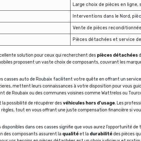
Large choix de pièces en ligne, 
Interventions dans le Nord, piè
Vente de pièces reconditionnée
Pièces détachées et service d
ellente solution pour ceux qui recherchent des
pièces détachées
d
utomobiles proposent un vaste choix de composants, couvrant les mar
les casses auto de Roubaix facilitent votre quête en offrant un servic
eres, mettent leurs connaissances à votre disposition pour vous guider
dent de Roubaix ou des communes voisines comme Wattrelos ou Tourco
la possibilité de récupérer des
véhicules hors d’usage
. Les profes
 règles, tout en vous offrant une juste compensation financière si vo
ns disponibles dans ces casses signifie que vous aurez l’opportunité de
tion des composants assurent la
qualité
et la
durabilité
des pièces qu
pour vos besoins en pièces détachées est un choix judicieux et pratiq