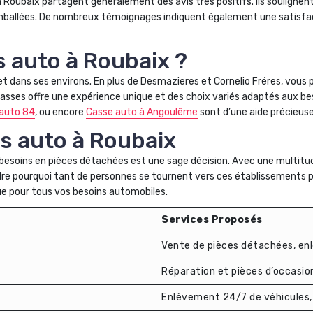
 Roubaix partagent généralement des avis très positifs. Ils soulignent l
mballées. De nombreux témoignages indiquent également une satisfacti
s auto à Roubaix ?
t dans ses environs. En plus de Desmazieres et Cornelio Fréres, vous
asses offre une expérience unique et des choix variés adaptés aux be
auto 84
, ou encore
Casse auto à Angoulême
sont d’une aide précieuse
s auto à Roubaix
besoins en pièces détachées est une sage décision. Avec une multitude
ndre pourquoi tant de personnes se tournent vers ces établissements p
e pour tous vos besoins automobiles.
Services Proposés
Vente de pièces détachées, en
Réparation et pièces d’occasi
Enlèvement 24/7 de véhicules,