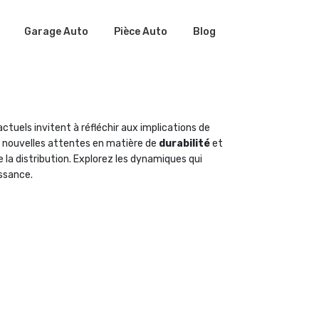
Garage Auto
Pièce Auto
Blog
ctuels invitent à réfléchir aux implications de
ux nouvelles attentes en matière de
durabilité
et
e la distribution. Explorez les dynamiques qui
issance.