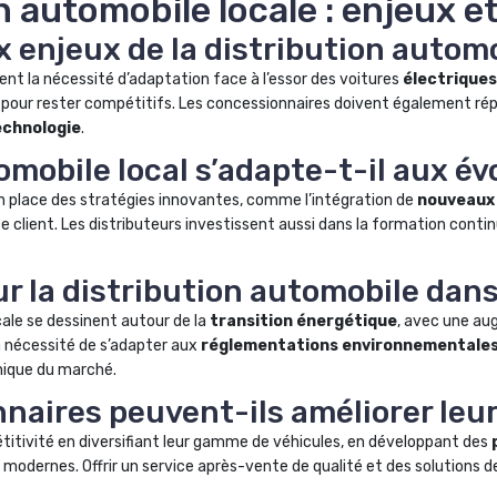
n automobile locale : enjeux 
x enjeux de la distribution automo
uent la nécessité d’adaptation face à l’essor des voitures
électriques
nts pour rester compétitifs. Les concessionnaires doivent également r
echnologie
.
obile local s’adapte-t-il aux évo
 place des stratégies innovantes, comme l’intégration de
nouveaux
ce client. Les distributeurs investissent aussi dans la formation cont
r la distribution automobile dans
cale se dessinent autour de la
transition énergétique
, avec une au
a nécessité de s’adapter aux
réglementations environnementale
ique du marché.
aires peuvent-ils améliorer leur
itivité en diversifiant leur gamme de véhicules, en développant des
s modernes. Offrir un service après-vente de qualité et des solution