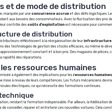
 et de mode de distribution
te, marquée par une
concurrence accrue
et des défis logistiques. 
ndant aux besoins des consommateurs. Avec la fluctuation des prix des
leur contrôle des
coûts d’exploitation
est nécessaire pour commence
ucture de distribution
tributeurs réfléchissent à la réorganisation de leur
infrastructure
ns des technologies de gestion des stocks efficaces, ou même le dév
un approvisionnement constant et à bon prix. Des magasins de pièce
a rapidité des réparations.
r les ressources humaines
ernisée a également des implications pour les
ressources humaines
une mise à niveau de leurs compétences. Les futurs mécaniciens devr
icules électriques, ce qui nécessite des formations continues.
 technique
, rendant la formation indispensable. Par ailleurs, la fidélisation de
e conseiller, réparer et entretenir ces nouvelles voitures. Cela const