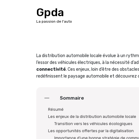
A
Gpda
l
l
La passion de l'auto
e
r
a
u
c
La distribution automobile locale évolue à un rythm
o
l’essor des véhicules électriques, à la nécessité d
n
connectivité
. Ces enjeux, loin d’être des obstacl
t
redéfinissent le paysage automobile et découvrez c
e
n
u
Sommaire
Résumé
Les enjeux de la distribution automobile locale
Transition vers les véhicules écologiques
Les opportunités offertes par la digitalisation
Importance d’une bonne stratégie de commu