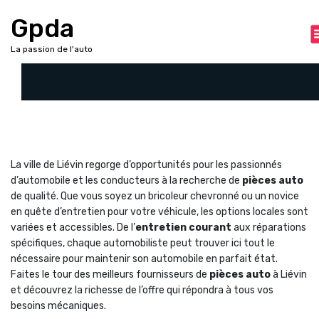
A
Gpda
l
l
La passion de l'auto
e
r
a
u
c
o
n
t
La ville de Liévin regorge d’opportunités pour les passionnés
e
d’automobile et les conducteurs à la recherche de
pièces auto
n
de qualité. Que vous soyez un bricoleur chevronné ou un novice
u
en quête d’entretien pour votre véhicule, les options locales sont
variées et accessibles. De l’
entretien courant
aux réparations
spécifiques, chaque automobiliste peut trouver ici tout le
nécessaire pour maintenir son automobile en parfait état.
Faites le tour des meilleurs fournisseurs de
pièces auto
à Liévin
et découvrez la richesse de l’offre qui répondra à tous vos
besoins mécaniques.